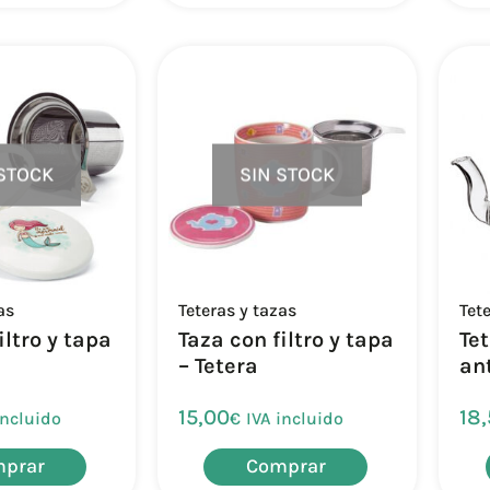
 STOCK
SIN STOCK
as
Teteras y tazas
Tet
iltro y tapa
Taza con filtro y tapa
Tet
– Tetera
an
15,00
18
incluido
€
IVA incluido
prar
Comprar