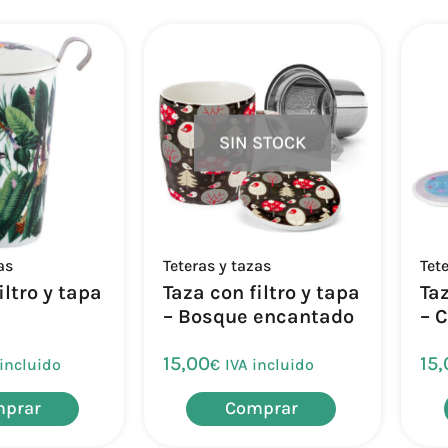
SIN STOCK
as
Teteras y tazas
Tet
iltro y tapa
Taza con filtro y tapa
Taz
– Bosque encantado
– C
15,00
15,
 incluido
€
IVA incluido
prar
Comprar