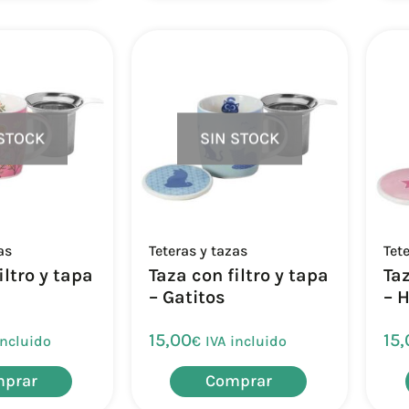
 STOCK
SIN STOCK
as
Teteras y tazas
Tet
iltro y tapa
Taza con filtro y tapa
Taz
– Gatitos
– H
15,00
15,
incluido
€
IVA incluido
prar
Comprar