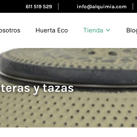
611 519 529
info@alquimia.com
osotros
Huerta Eco
Tienda
Blo
teras y tazas