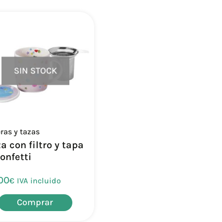
SIN STOCK
eras y tazas
a con filtro y tapa
onfetti
00
€
IVA incluido
Comprar