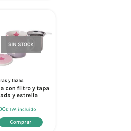
SIN STOCK
eras y tazas
a con filtro y tapa
ada y estrella
00
€
IVA incluido
Comprar