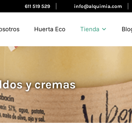
611 519 529
info@alquimia.com
osotros
Huerta Eco
Tienda
Blo
ldos y cremas