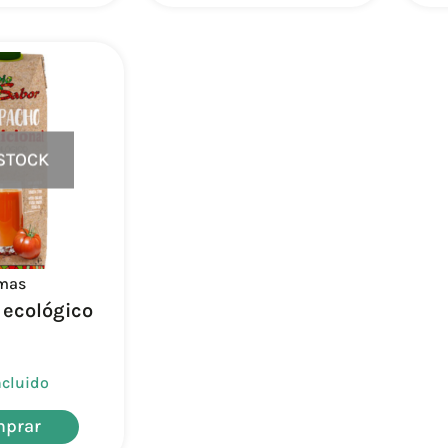
 STOCK
emas
ecológico
ncluido
prar