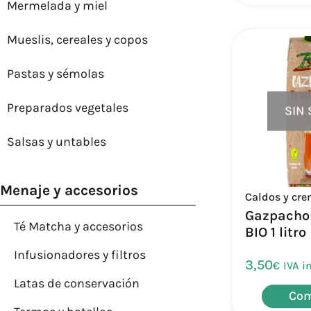
Mermelada y miel
Mueslis, cereales y copos
Pastas y sémolas
Preparados vegetales
SIN
Salsas y untables
Menaje y accesorios
Caldos y cr
Gazpacho 
Té Matcha y accesorios
BIO 1 litro
Infusionadores y filtros
3,50
€
IVA i
Latas de conservación
Com