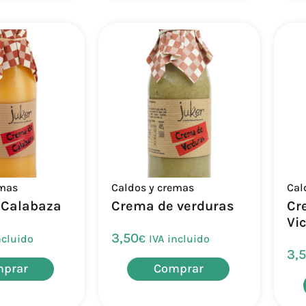
emas
Caldos y cremas
Cal
 Calabaza
Crema de verduras
Cr
Vi
3,50
ncluido
€
IVA incluido
3,
prar
Comprar