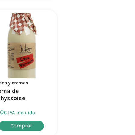
dos y cremas
ema de
chyssoise
50
€
IVA incluido
Comprar