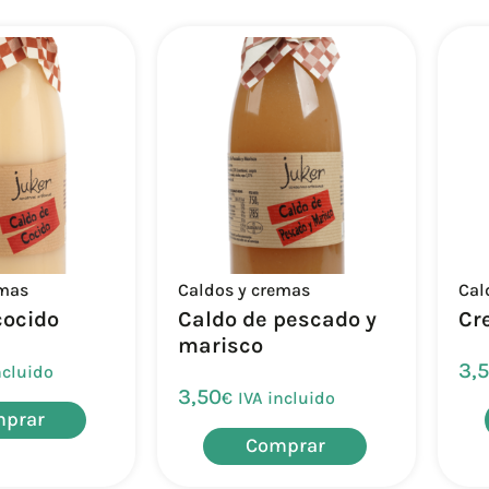
emas
Caldos y cremas
Cal
cocido
Caldo de pescado y
Cr
marisco
3,
ncluido
3,50
€
IVA incluido
prar
Comprar