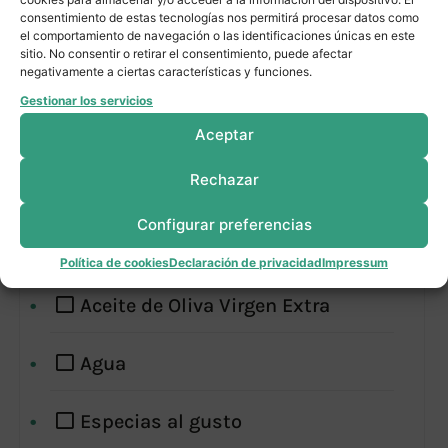
3 c/c de tahini
consentimiento de estas tecnologías nos permitirá procesar datos como
el comportamiento de navegación o las identificaciones únicas en este
sitio. No consentir o retirar el consentimiento, puede afectar
Zumo de limón
negativamente a ciertas características y funciones.
Gestionar los servicios
2 c/c de comino molido
Aceptar
Rechazar
1-2 dientes de ajo
Configurar preferencias
Sal
Política de cookies
Declaración de privacidad
Impressum
Aceite de Oliva Virgen Extra
Agua
Especias al gusto