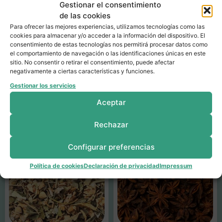
Gestionar el consentimiento
de las cookies
Para ofrecer las mejores experiencias, utilizamos tecnologías como las
cookies para almacenar y/o acceder a la información del dispositivo. El
consentimiento de estas tecnologías nos permitirá procesar datos como
el comportamiento de navegación o las identificaciones únicas en este
sitio. No consentir o retirar el consentimiento, puede afectar
negativamente a ciertas características y funciones.
Gestionar los servicios
Productos relacionados
Aceptar
Rechazar
Configurar preferencias
Política de cookies
Declaración de privacidad
Impressum