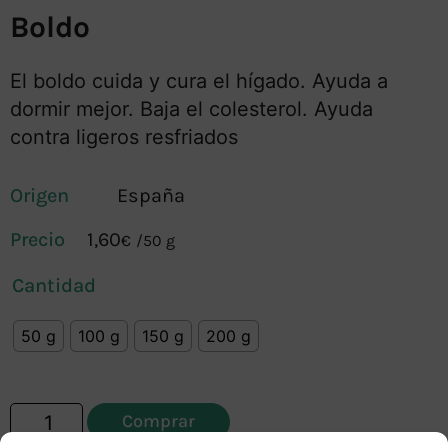
Boldo
El boldo cuida y cura el hígado. Ayuda a
dormir mejor. Baja el colesterol. Ayuda
contra ligeros resfriados
Origen
España
1,60
€
/
50 g
Cantidad
50 g
100 g
150 g
200 g
Comprar