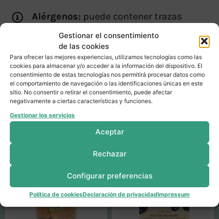
Alérgenos:
puede contener trazas
frutos secos debido a su manipulación
Gestionar el consentimiento
a granel.
de las cookies
Para ofrecer las mejores experiencias, utilizamos tecnologías como las
cookies para almacenar y/o acceder a la información del dispositivo. El
consentimiento de estas tecnologías nos permitirá procesar datos como
el comportamiento de navegación o las identificaciones únicas en este
sitio. No consentir o retirar el consentimiento, puede afectar
negativamente a ciertas características y funciones.
Productos relacionados
Gestionar los servicios
Aceptar
Rechazar
Configurar preferencias
Política de cookies
Declaración de privacidad
Impressum