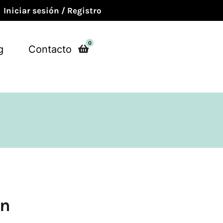
Iniciar sesión / Registro
0
g
Contacto
on