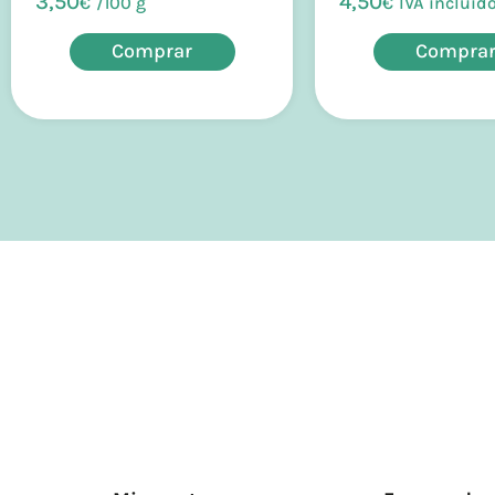
3,50
4,50
€
/
100 g
€
IVA incluid
Comprar
Compra