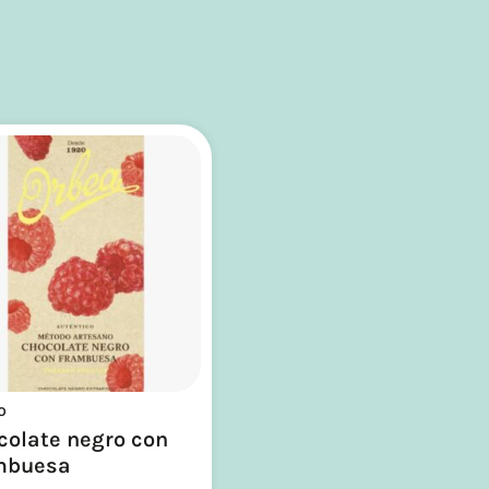
o
colate negro con
mbuesa