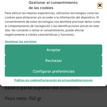
Gestionar el consentimiento
de las cookies
Información adicional
Para ofrecer las mejores experiencias, utilizamos tecnologías como las
cookies para almacenar y/o acceder a la información del dispositivo. El
consentimiento de estas tecnologías nos permitirá procesar datos como
el comportamiento de navegación o las identificaciones únicas en este
Agua, hueso de cerdo, gallina, cebolla,
sitio. No consentir o retirar el consentimiento, puede afectar
carcasa de pollo, hueso de jamón, garbanzo,
negativamente a ciertas características y funciones.
patata, hueso de ternera, puerro, sal,
Gestionar los servicios
zanahoria y col.
Aceptar
Agitar antes de abrir (debido a que este
Rechazar
producto se ha elaborado con ingredientes
Configurar preferencias
naturales, es posible que se produzca
alguna diferencia de color o posado en la
Política de cookies
Declaración de privacidad
Impressum
base o parte superior del botellín).
Peso neto: 750 gr