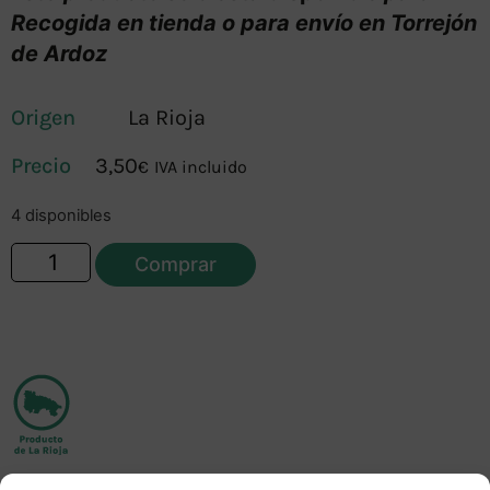
Recogida en tienda o para envío en Torrejón
de Ardoz
Origen
La Rioja
3,50
€
IVA incluido
4 disponibles
Comprar