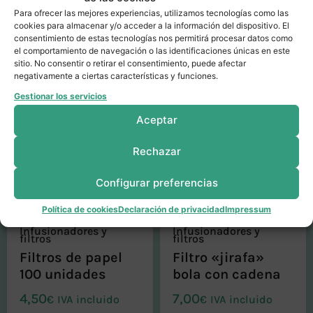
Para ofrecer las mejores experiencias, utilizamos tecnologías como las
cookies para almacenar y/o acceder a la información del dispositivo. El
Productos relacionados
consentimiento de estas tecnologías nos permitirá procesar datos como
el comportamiento de navegación o las identificaciones únicas en este
sitio. No consentir o retirar el consentimiento, puede afectar
negativamente a ciertas características y funciones.
Gestionar los servicios
Aceptar
Rechazar
SIN STOCK
Configurar preferencias
Política de cookies
Declaración de privacidad
Impressum
Infusionadores y
Infusionadores y
filtros
filtros
Filtros de papel
Filtro «jirafa»
100 unidades
bola con cadena
4,50
7,00
€
IVA incluido
€
IVA incluido