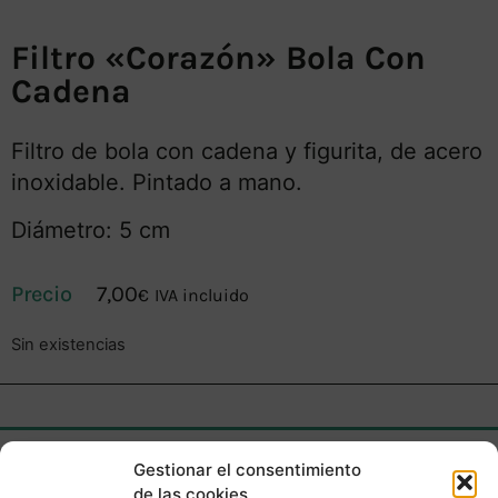
Filtro «corazón» Bola Con
Cadena
Filtro de bola con cadena y figurita, de acero
inoxidable. Pintado a mano.
Diámetro: 5 cm
7,00
€
IVA incluido
Sin existencias
Gestionar el consentimiento
de las cookies