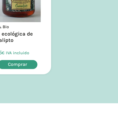
& Bio
 ecológica de
alipto
5
€
IVA incluido
Comprar