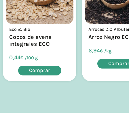
Eco & Bio
Arroces D.O Albufe
Copos de avena
Arroz Negro E
integrales ECO
6,94
€
/
kg
0,44
€
/
100 g
Compra
Comprar