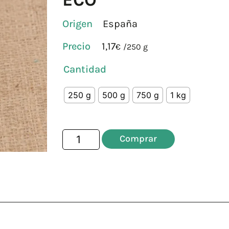
Origen
España
1,17
€
/
250 g
Cantidad
250 g
500 g
750 g
1 kg
Comprar