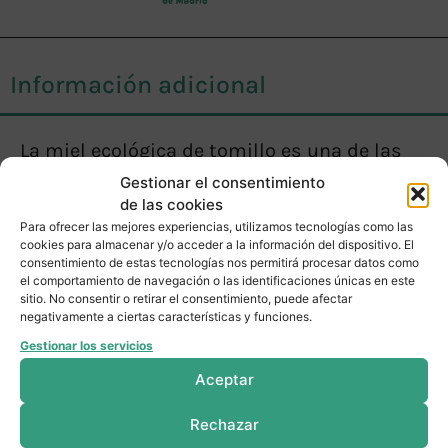
Información adicional
La miel ecológica de tomillo es una de las
preferidas de nuestros clientes por sus
Gestionar el consentimiento
de las cookies
magníficas propiedades para el tratamiento
Para ofrecer las mejores experiencias, utilizamos tecnologías como las
de las afecciones de las vías respiratorias
cookies para almacenar y/o acceder a la información del dispositivo. El
consentimiento de estas tecnologías nos permitirá procesar datos como
además de sus excelente sabor.
el comportamiento de navegación o las identificaciones únicas en este
sitio. No consentir o retirar el consentimiento, puede afectar
negativamente a ciertas características y funciones.
Gestionar los servicios
Aceptar
Productos relacionados
Rechazar