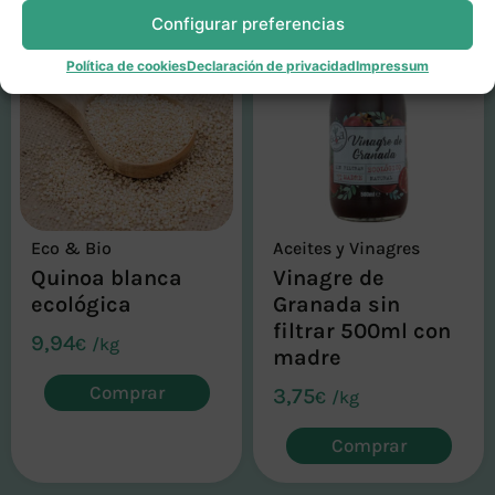
Configurar preferencias
Política de cookies
Declaración de privacidad
Impressum
Eco & Bio
Aceites y Vinagres
Quinoa blanca
Vinagre de
ecológica
Granada sin
filtrar 500ml con
9,94
€
/
kg
madre
Comprar
3,75
€
/
kg
Comprar