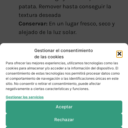
patata. Remover hasta conseguir la
textura deseada
Conservar:
En un lugar fresco, seco y
alejado de la luz solar.
Alérgenos:
No contiene gluten, pero
Gestionar el consentimiento
puede ser que contenga trazas debido
de las cookies
a su manipulación a granel. Puede
Para ofrecer las mejores experiencias, utilizamos tecnologías como las
cookies para almacenar y/o acceder a la información del dispositivo. El
contener trazas de crustáceos,
consentimiento de estas tecnologías nos permitirá procesar datos como
el comportamiento de navegación o las identificaciones únicas en este
moluscos, pescado, sésamo, mostaza,
sitio. No consentir o retirar el consentimiento, puede afectar
avellanas y apio
negativamente a ciertas características y funciones.
Gestionar los servicios
Información nutricional
Aceptar
Rechazar