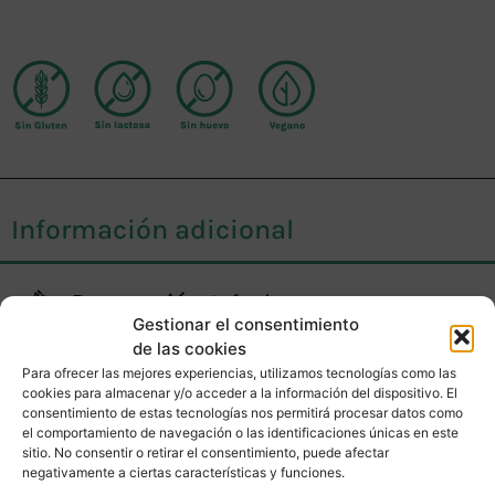
Información adicional
Preparación:
Infusionar con agua a
Gestionar el consentimiento
95ºC durante 5-10 min. Después del
de las cookies
tiempo de infusionado, retirar el
Para ofrecer las mejores experiencias, utilizamos tecnologías como las
cookies para almacenar y/o acceder a la información del dispositivo. El
producto para evitar cambiar el sabor
consentimiento de estas tecnologías nos permitirá procesar datos como
de la infusión.
el comportamiento de navegación o las identificaciones únicas en este
sitio. No consentir o retirar el consentimiento, puede afectar
negativamente a ciertas características y funciones.
Conservar:
En un lugar fresco, seco y