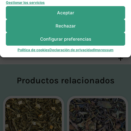
Gestionar los servicios
alejado de la luz solar.
Aceptar
Alérgenos:
No contiene gluten, pero
Rechazar
puede ser que contenga trazas debido
Configurar preferencias
a su manipulación a granel.
Política de cookies
Declaración de privacidad
Impressum
Productos relacionados