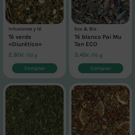
Infusiones y té
Eco & Bio
Té verde
Té blanco Pai Mu
«Diurético»
Tan ECO
2,80
3,45
€
/
50 g
€
/
50 g
Comprar
Comprar