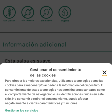
Información adicional
Esta salsa es suave.
Gestionar el consentimiento
El nivel de picante es bajo, perfecta para
de las cookies
principiantes al mundo de picante, para
Para ofrecer las mejores experiencias, utilizamos tecnologías como las
cookies para almacenar y/o acceder a la información del dispositivo. El
fajitas, tacos y todo tipo de comida Tex Mex.
consentimiento de estas tecnologías nos permitirá procesar datos como
el comportamiento de navegación o las identificaciones únicas en este
Conservar:
En un lugar fresco, seco y
sitio. No consentir o retirar el consentimiento, puede afectar
negativamente a ciertas características y funciones.
alejado de la luz solar.
Gestionar los servicios