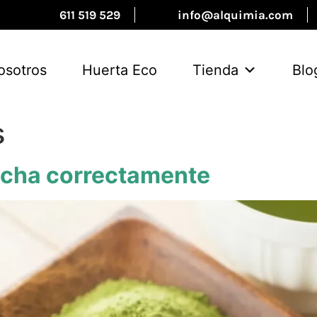
611 519 529
info@alquimia.com
osotros
Huerta Eco
Tienda
Blo
s
tcha correctamente