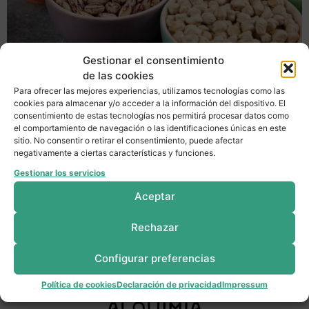
Gestionar el consentimiento
de las cookies
Las legumbres, como las judías, las lentejas, los
Para ofrecer las mejores experiencias, utilizamos tecnologías como las
cookies para almacenar y/o acceder a la información del dispositivo. El
garbanzos y los guisantes, son alimentos versátiles y
consentimiento de estas tecnologías nos permitirá procesar datos como
nutritivos que ofrecen una amplia gama de beneficios
el comportamiento de navegación o las identificaciones únicas en este
para la salud. 10 beneficios al incorporar legumbres en
sitio. No consentir o retirar el consentimiento, puede afectar
negativamente a ciertas características y funciones.
tu dieta 1. Alto contenido en proteínas Las legumbres
son una excelente fuente de proteínas vegetales, lo que
Gestionar los servicios
las convierte en una […]
Aceptar
Rechazar
Configurar preferencias
Política de cookies
Declaración de privacidad
Impressum