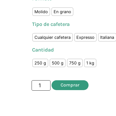
Molido
En grano
Tipo de cafetera
Cualquier cafetera
Expresso
Italiana
Cantidad
250 g
500 g
750 g
1 kg
Comprar