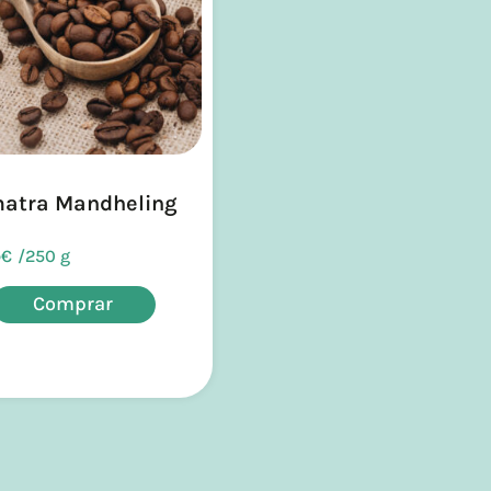
atra Mandheling
5
€
/
250 g
Comprar