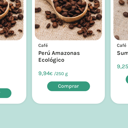
Café
Café
Perú Amazonas
Sum
Ecológico
9,2
9,94
€
/
250 g
Comprar
r