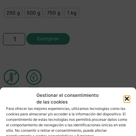
250 g
500 g
750 g
1 kg
Comprar
Gestionar el consentimiento
de las cookies
Para ofrecer las mejores experiencias, utilizamos tecnologías como las
Información adicional
cookies para almacenar y/o acceder a la información del dispositivo. El
consentimiento de estas tecnologías nos permitirá procesar datos como
el comportamiento de navegación o las identificaciones únicas en este
sitio. No consentir o retirar el consentimiento, puede afectar
Conservar:
En un lugar fresco, seco y
negativamente a ciertas características y funciones.