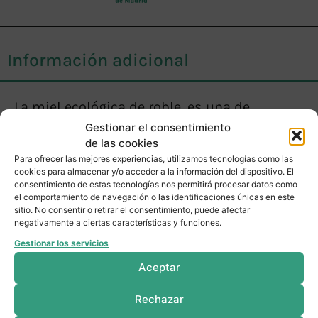
Información adicional
La miel ecológica de roble, es una de
nuestras mieles más galardonadas. Ha
Gestionar el consentimiento
de las cookies
conseguido diferentes premios a la mejor
Para ofrecer las mejores experiencias, utilizamos tecnologías como las
miel oscura en la Comunidad de Madrid y
cookies para almacenar y/o acceder a la información del dispositivo. El
consentimiento de estas tecnologías nos permitirá procesar datos como
recientemente (2022) el premio
el comportamiento de navegación o las identificaciones únicas en este
sitio. No consentir o retirar el consentimiento, puede afectar
Platinum del prestigioso concurso London
negativamente a ciertas características y funciones.
Honey Awards como una de las mejores
Gestionar los servicios
mieles del mundo.
Aceptar
Rechazar