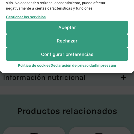
sitio. No consentir o retirar el consentimiento, puede afectar
chinense.
negativamente a ciertas características y funciones.
Gestionar los servicios
Conservar:
En un lugar fresco, seco y
Aceptar
alejado de la luz solar.
Rechazar
Alérgenos:
Contiene sulfitos
Configurar preferencias
Política de cookies
Declaración de privacidad
Impressum
Información nutricional
Productos relacionados