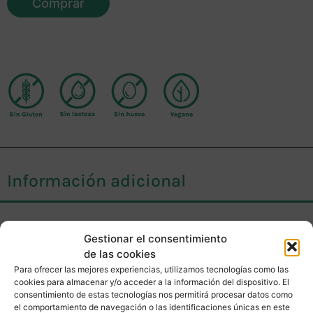
Comprar
Información adicional
Moruga Madness es una salsa a base del
Gestionar el consentimiento
poderoso Trinidad Moruga Scorpion, un chili
de las cookies
de origen Trinidad con unos 1,500,000
Para ofrecer las mejores experiencias, utilizamos tecnologías como las
cookies para almacenar y/o acceder a la información del dispositivo. El
unidades en la escala Scoville. Tiene
consentimiento de estas tecnologías nos permitirá procesar datos como
el comportamiento de navegación o las identificaciones únicas en este
sabores a citrico, y tipico capsicum