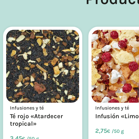
Infusiones y té
Infusiones y té
Té rojo «Atardecer
Infusión «Lim
tropical»
2,75
€
/
50 g
3,45
€
/
50 g