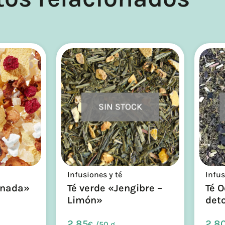
SIN STOCK
Infusiones y té
Infus
onada»
Té verde «Jengibre –
Té 
Limón»
det
2,85
2,8
€
/
50 g