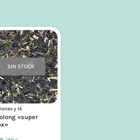
SIN STOCK
iones y té
Oolong «super
ox»
0
€
/
50 g