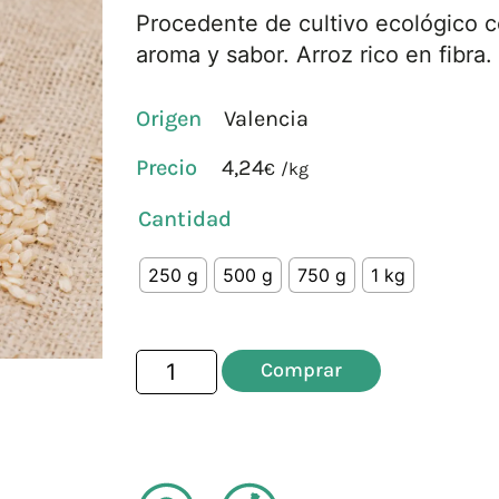
Procedente de cultivo ecológico c
aroma y sabor. Arroz rico en fibra.
Origen
Valencia
4,24
€
/
kg
Cantidad
250 g
500 g
750 g
1 kg
Comprar