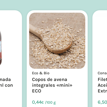
Eco & Bio
Cons
anada
Copos de avena
File
ml con
integrales «mini»
Acei
ECO
Extr
0,44
6,5
€
/
100 g