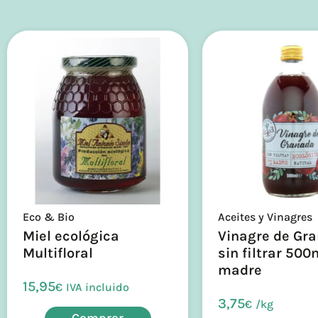
Eco & Bio
Aceites y Vinagres
Miel ecológica
Vinagre de Gr
Multifloral
sin filtrar 500
madre
15,95
€
IVA incluido
3,75
€
/
kg
Comprar