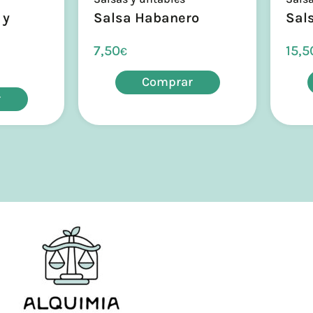
 y
Salsa Habanero
Sals
7,50
15,5
€
Comprar
r