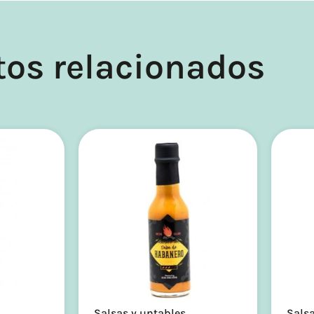
tos relacionados
Salsas y untables
Salsa