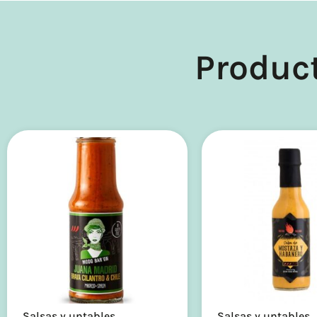
Produc
Salsas y untables
Salsas y untables