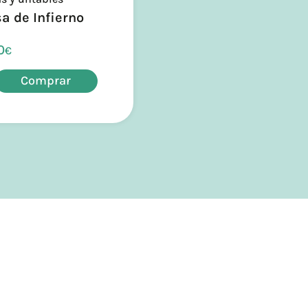
a de Infierno
0
€
Comprar