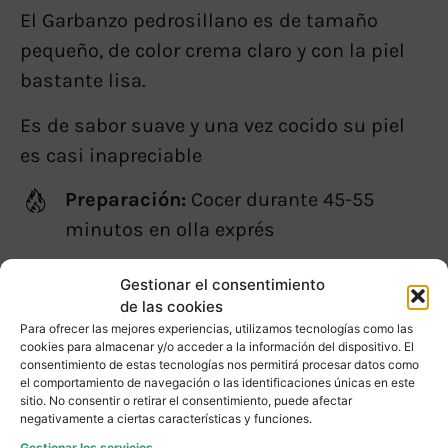
El Garbanzo pedrosillano es de tamaño
pequeño, de color crema claro y con la piel
bastante lisa.
Es de sabor suave y una vez cocido su piel
es casi inapreciable
Preparación:
Cocer durante 45-55
minutos en olla exprés
Conservar:
En un lugar fresco, seco y
Gestionar el consentimiento
de las cookies
alejado de la luz solar.
Para ofrecer las mejores experiencias, utilizamos tecnologías como las
cookies para almacenar y/o acceder a la información del dispositivo. El
Alérgenos:
No contiene gluten, pero
consentimiento de estas tecnologías nos permitirá procesar datos como
el comportamiento de navegación o las identificaciones únicas en este
puede ser que contenga trazas debido
sitio. No consentir o retirar el consentimiento, puede afectar
a su manipulación a granel.
negativamente a ciertas características y funciones.
Gestionar los servicios