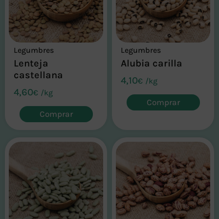
Legumbres
Legumbres
Lenteja
Alubia carilla
castellana
4,10
€
/
kg
4,60
€
/
kg
Comprar
Comprar